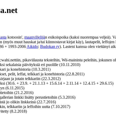
a.net
asta
kotoosin',
maanviljelijä
n esikoispoika (kaksi nuorempaa veljeä). 
n (myös muut hauskat ja/tai kiinnostavat kirjat käy), lautapelit, leffoj
1986 + 1993-2006
Aikido
:
Budokan ry
). Lasteni kanssa olen viettänyt ai
ahi.nettiin, pikaviilausta teksteihin, Wii-maininta peleihin, jokunen o
i sekalaisia päivityksiä eri puolille (10.11.2010)
kkari ja konehistoria (10.3.2011)
et, pelit, leffat, telkkari ja konehistoria (22.8.2011)
irjaan ja jotain telkkariin (22.3.2012)
seksi (30.6. + 23.9. + 21.1.13 + 15.6.14 + 2.11.14 + 12.4.15 + 29.6.15)
yyn (6.11.2015)
stietoihin (21.2.2016)
lerian linkki lisätty perustietoihin (5.3.2016)
iistä jo olikin linkkeinä (22.7.2016)
kin, telkkariin ja leffoihin uutta (7.10.2017)
vitetty (8.2.2018)