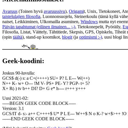
Avaruus
(Toinen hyvä
avaruussivu
),
Origami
t, Unix, Tietokoneet, Ate
taistelulajien filosofia
, Luonnonsuojelu, Steinerkoulu (tämä kyllä vähe
naiset, Leikkiminen, Ulkomailla asuminen,
Windows
mutta nyt enemm
Päivän tapahtumat (eilinen ilmainen... ;-)
, Tietokonepelit, Pyöräily,
Es
Filosofia, Listat, Väittely, Tähtitiede, Skepsis, GPS, Opiskelu, Tiheät
(opin
täältä
), stand-up koomikot,
blogit
(ja
optimismi :-)
, uusi blogi li
Geek-koodini:
Joskus 90-luvulla:
GCS$ d(-) s: a C+(++++) SU+ P? L E--- W(++)
N++ K- w+ O--- !M V- PS+ PE- Y? PGP- t+ 5?
X+ R(-) tv b++ DI? D+ G e* h---- r+++ y+++
Uusi 2021-02:
-----BEGIN GEEK CODE BLOCK-----
Version: 3.1
GCS/IT d- s:- a++ C++++$ U* P L E--- W++$ N o K-? w+$>++ !
------END GEEK CODE BLOCK------