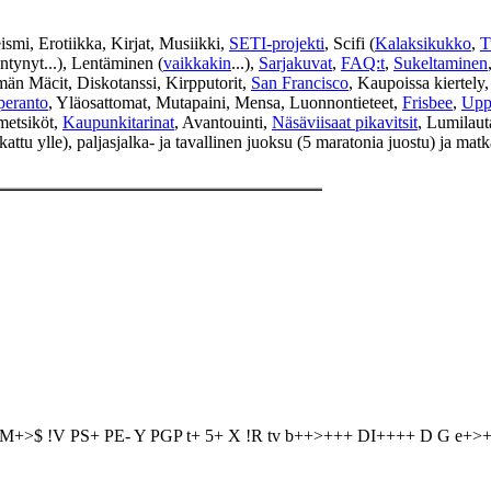
ismi, Erotiikka, Kirjat, Musiikki,
SETI-projekti
, Scifi (
Kalaksikukko
,
T
ntynyt...), Lentäminen (
vaikkakin
...),
Sarjakuvat
,
FAQ:t
,
Sukeltaminen
än Mäcit, Diskotanssi, Kirpputorit,
San Francisco
, Kaupoissa kiertely
peranto
, Yläosattomat, Mutapaini, Mensa, Luonnontieteet,
Frisbee
,
Upp
 metsiköt,
Kaupunkitarinat
, Avantouinti,
Näsäviisaat pikavitsit
, Lumilaut
nkattu ylle), paljasjalka- ja tavallinen juoksu (5 maratonia juostu) ja matk
O M+>$ !V PS+ PE- Y PGP t+ 5+ X !R tv b++>+++ DI++++ D G e+>