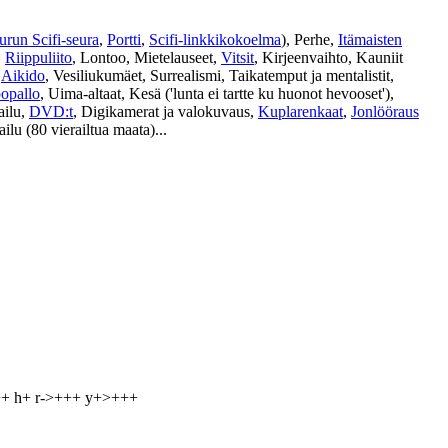
urun Scifi-seura
,
Portti
,
Scifi-linkkikokoelma
), Perhe,
Itämaisten
,
Riippuliito
, Lontoo, Mietelauseet,
Vitsit
, Kirjeenvaihto, Kauniit
,
Aikido
, Vesiliukumäet, Surrealismi, Taikatemput ja mentalistit,
opallo
, Uima-altaat, Kesä ('lunta ei tartte ku huonot hevooset'),
ailu,
DVD:t
, Digikamerat ja valokuvaus,
Kuplarenkaat
,
Jonlööraus
ailu (80 vierailtua maata)...
++ h+ r->+++ y+>+++