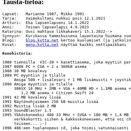
Tausta-tietoa:
Lapset:   Marianne 1987, Mikko 1991

Tarja:    Vaimokultani nukkui pois 12.1.2021

Artturi:  Eka lapsenlapseni 14.1.2022

Anni:     Toinen lapsenlapsi 4.9.2023

Katarina: Uusi mahtava likkakaveri 15.1.2022-->

Synnyin:  Kurikassa tammikuisena lauantaina huimana vuo
Blogi:    
blog.kytta.net
 kertoo kuulumiset (ja jatkolin
Kuvat:    
menu.kytta.net
 näyttää kaikki nettipaikkani

Konehistoria
:

1980 tienoilla  VIC-20 + kasettiasema, joka myytiin par
1987 8088 PC + CGA + 2 x 360kB asema

1988 30 MB kovalevy

1989 PC myyntiin ja tilalle 

     Amiga 500 + lisälevari + 1 MB lisämuisti + joystik
1990 Amiga myyntiin ja tilalle 

     386SX 16 MHz + 2MB + VGA + 40MB HD + 1,1MB asema +
        1,2 MB asema + Citizen Swift 24

1991 42 MB kovalevy lisää

1991 Näytönohjaimeen 256 kB muistia lisää

1992 Muistia lisää 2 MB

1993 SoundBlaster 1.5

1995 Ykköskoneeksi 486 33 MHz + SVGA + 100 MB + 1,4 MB 
     verkkokortti siihen & kakkoskoneeseen, että voi ch
     toiseen... :-)

1996 486:een tuplanopeus cd, joka toimii satunnaisesti 