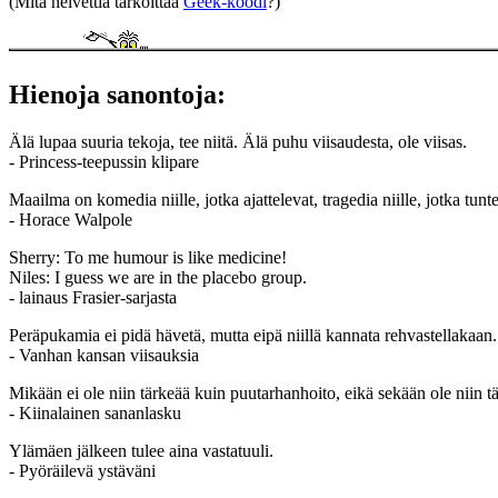
(Mitä helvettiä tarkoittaa
Geek-koodi
?)
Hienoja sanontoja:
Älä lupaa suuria tekoja, tee niitä. Älä puhu viisaudesta, ole viisas.
- Princess-teepussin klipare
Maailma on komedia niille, jotka ajattelevat, tragedia niille, jotka tunt
- Horace Walpole
Sherry: To me humour is like medicine!
Niles: I guess we are in the placebo group.
- lainaus Frasier-sarjasta
Peräpukamia ei pidä hävetä, mutta eipä niillä kannata rehvastellakaan.
- Vanhan kansan viisauksia
Mikään ei ole niin tärkeää kuin puutarhanhoito, eikä sekään ole niin t
- Kiinalainen sananlasku
Ylämäen jälkeen tulee aina vastatuuli.
- Pyöräilevä ystäväni