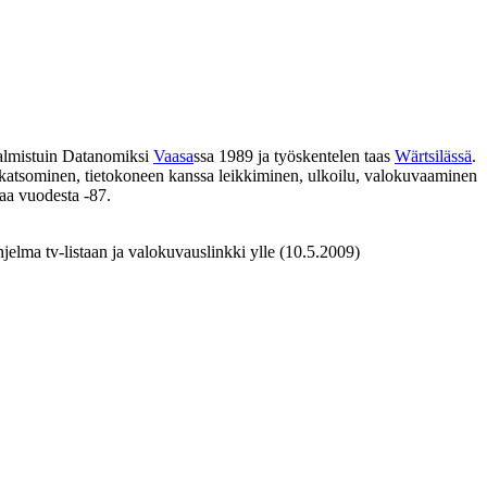
Valmistuin Datanomiksi
Vaasa
ssa 1989 ja työskentelen taas
Wärtsilässä
.
en katsominen, tietokoneen kanssa leikkiminen, ulkoilu, valokuvaaminen
kaa vuodesta -87.
hjelma tv-listaan ja valokuvauslinkki ylle (10.5.2009)