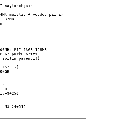
I-näytönohjain

4Mt muistia + voodoo-piiri)

t 32MB

n

00MHz PII 13GB 128MB

PEG2-purkukortti

 soitin parempi!)

 15" :-)

00GB

ini 

:-D

i7+8+256

r M3 24+512