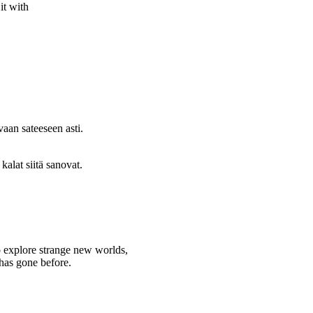
it with
vaan sateeseen asti.
alat siitä sanovat.
to explore strange new worlds,
 has gone before.