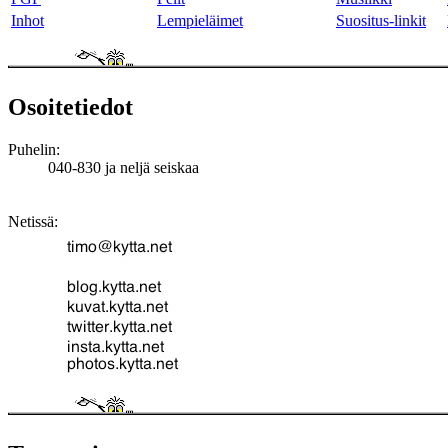
Inhot
Lempieläimet
Suositus-linkit
Osoitetiedot
Puhelin:
040-830 ja neljä seiskaa
Netissä: