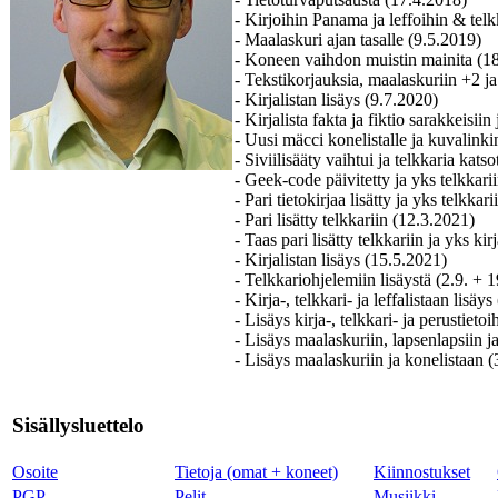
- Kirjoihin Panama ja leffoihin & telk
- Maalaskuri ajan tasalle (9.5.2019)
- Koneen vaihdon muistin mainita (1
- Tekstikorjauksia, maalaskuriin +2 ja
- Kirjalistan lisäys (9.7.2020)
- Kirjalista fakta ja fiktio sarakkeis
- Uusi mäcci konelistalle ja kuvalinki
- Siviilisääty vaihtui ja telkkaria kats
- Geek-code päivitetty ja yks telkkari
- Pari tietokirjaa lisätty ja yks telkkar
- Pari lisätty telkkariin (12.3.2021)
- Taas pari lisätty telkkariin ja yks ki
- Kirjalistan lisäys (15.5.2021)
- Telkkariohjelemiin lisäystä (2.9. + 
- Kirja-, telkkari- ja leffalistaan lisäy
- Lisäys kirja-, telkkari- ja perustieto
- Lisäys maalaskuriin, lapsenlapsiin j
- Lisäys maalaskuriin ja konelistaan 
Sisällysluettelo
Osoite
Tietoja (omat + koneet)
Kiinnostukset
PGP
Pelit
Musiikki