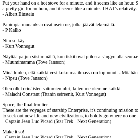
Put your hand on a hot stove for a minute, and it seems like an hour. S
a pretty girl for an hour, and it seems like a minute. THAT's relativity.
- Albert Einstein
Pahimpia munauksia ovat usein ne, jotka jäävät tekemättä.
- P Kallio
Niin se käy.
- Kurt Vonnegut
Näyttää paljon siistimmältä, kun tiskit ovat piilossa sängyn alla seuraa
- Muumimamma (Tove Jansson)
Minä luulen, että kaikki vesi koko maailmassa on loppunut. - Mitähän k
- Nipsu (Tove Jansson)
Olen ollut erinäisten sattumien uhri, kuten me olemme kaikki.
- Malachi Constant (Titanin seireenit, Kurt Vonnegut)
Space, the final frontier
These are the voyages of starship Enterprise, it's continuing mission 
to seek out new life and new civilizations, to boldly go where no one
- Captain Jean Luc Picard (Star Trek - Next Generation)
Make it so!
- Captain Jean Luc Picard (Star Trek - Next Generation)