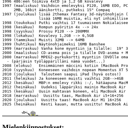
1996 486:een toimiva 4xCD ja 1,2 GB kovalevy

1997 (maaliskuu) Vaihdoin emolevyksi P120, 16MB EDO, PC
     2MB, 16bit äänikortti, putkeksi 15" Compaq

1997 (joulukuu) lisää 2themax Fantasy 3d-näytönohjain (
                lisää 16MB muistia, eli nyt inhimillise
1998 (toukokuu) Putki vaihtui 17 tuumaiseen Nokialaisee
1998 (kesäkuu)  Rompun pyöritin 4x --> 24x

1998 (syyskuu)  Prossu P120 --> 200MMX

1998 (lokakuu)  Kovalevy 1,2GB --> 6,5GB

1999 (tammikuu) Muisti 32MB --> 64MB

1999 (huhtikuu) Näytönohjaimeksi 16MB Banshee

1999 (marraskuu) Vanha kone myyntiin ja tilalle:  19" 3
2000 (maaliskuu) CD-asema pois ja tilalle DVD-asema + M
2000 (marraskuu) MPEG2-purkukortti myyntiin (DVDlle oma
  - (pärjäsin työläppärilläni nämä vuodet...)

2008 (elokuu)   Ensimmäinen mäccini kotiin (MacBook Pro
2010 (syyskuu)  Koneeseen vaihdoin nopean Momentus XT 5
2010 (joulukuu)  Talouteen saapui iPad (hyvä ostos!)

2011 (helmikuu) Ja koneeseen muisti vaihtui 2GB-->4GB

2012 (kesäkuu)  MBP:n emolevy rikki :-/, hätäapuna MacM
2012 (heinäkuu)  Uudeksi läppäriksi mainio MacBook Air 
2015 (kesäkuu)  Uusin mahtavan koneen, eli MacBook Air 
2018 (marraskuu)  Uusittu taas, MacBook Air i5+16+256

2020 (joulukuu)  Uusittu taas! MacBook Air M1 16+256

2025 (heinäkuu)  Kesti kauan, mutta uusittu! MacBook Ai
Mielenkiinnostukset: