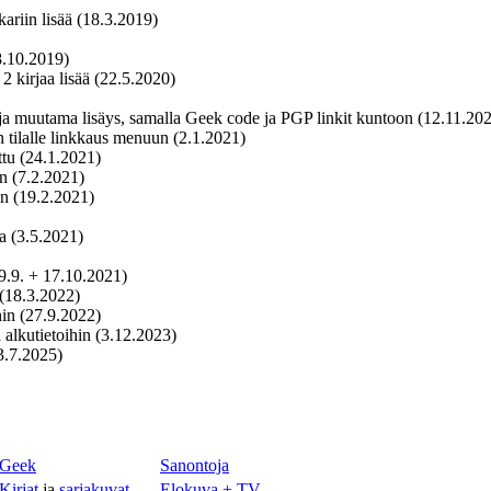
kariin lisää (18.3.2019)
8.10.2019)
 2 kirjaa lisää (22.5.2020)
iin ja muutama lisäys, samalla Geek code ja PGP linkit kuntoon (12.11.20
n tilalle linkkaus menuun (2.1.2021)
ottu (24.1.2021)
in (7.2.2021)
iin (19.2.2021)
rja (3.5.2021)
19.9. + 17.10.2021)
s (18.3.2022)
ihin (27.9.2022)
a alkutietoihin (3.12.2023)
(3.7.2025)
Geek
Sanontoja
Kirjat
ja
sarjakuvat
Elokuva + TV