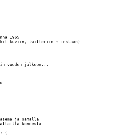
nna 1965 

kit kuviin, twitteriin + instaan)

in vuoden jälkeen...

u

 

asema ja samalla 

attailla koneesta 

:-(
