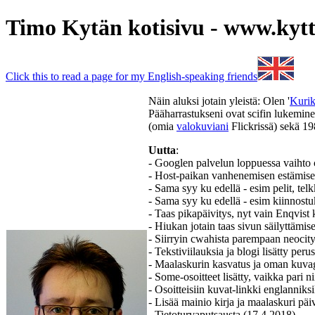
Timo Kytän kotisivu - www.kytt
Click this to read a page for my English-speaking friends
Näin aluksi jotain yleistä: Olen '
Kurik
Pääharrastukseni ovat scifin lukemine
(omia
valokuviani
Flickrissä) sekä 
Uutta
:
- Googlen palvelun loppuessa vaihto cw
- Host-paikan vanhenemisen estämiseks
- Sama syy ku edellä - esim pelit, tel
- Sama syy ku edellä - esim kiinnostuks
- Taas pikapäivitys, nyt vain Enqvist k
- Hiukan jotain taas sivun säilyttämi
- Siirryin cwahista parempaan neocit
- Tekstiviilauksia ja blogi lisätty peru
- Maalaskurin kasvatus ja oman kuvagal
- Some-osoitteet lisätty, vaikka pari n
- Osoitteisiin kuvat-linkki englanniksi
- Lisää mainio kirja ja maalaskuri päi
- Tietoturvaputsausta (17.4.2018)